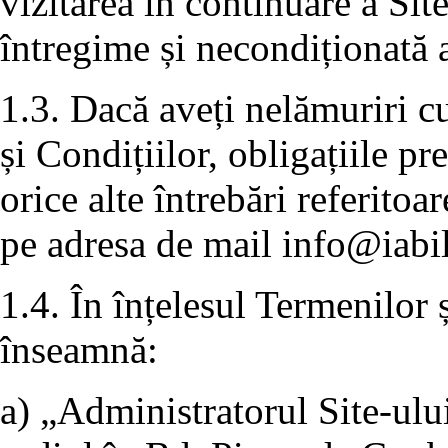
vizitarea în continuare a Sit
întregime și necondiționată a
1.3. Dacă aveți nelămuriri c
și Condițiilor, obligațiile p
orice alte întrebări referitoa
pe adresa de mail
info@iabil
1.4. În înțelesul Termenilor 
înseamnă:
a) „Administratorul Site-ulu