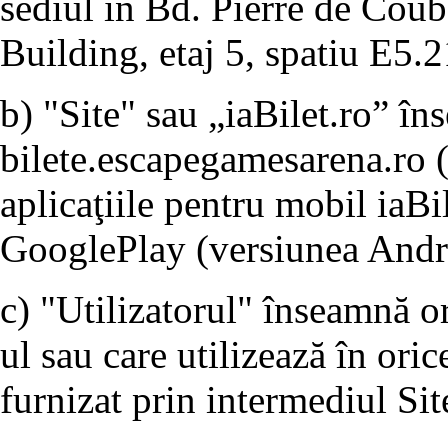
sediul în Bd. Pierre de Coube
Building, etaj 5, spatiu E5.2
b) "Site" sau „iaBilet.ro” î
bilete.escapegamesarena.ro 
aplicaţiile pentru mobil iaBi
GooglePlay (versiunea Andro
c) "Utilizatorul" înseamnă o
ul sau care utilizează în ori
furnizat prin intermediul Sit